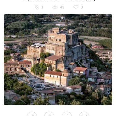
1
43
0