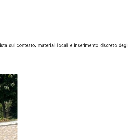
io
erme (AL)
ofilo
Servizi
i Terme (AL)
0
mento per valorizzare la vista sul contesto, materiali
o con il contesto rurale.