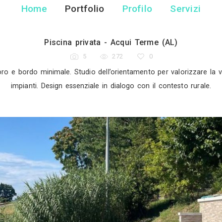
Marta Cir
Architetto - Acqui T
Home
Portfolio
Pr
Piscina privata - Acqu
5
272
piscina a sfioro e bordo minimale. Studio dell’orienta
impianti. Design essenziale in dialog