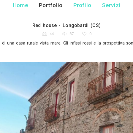
Maria Teresa 
Designer di Interni - Belmo
Home
Portfolio
Pr
Red house - Longob
44
87
strutturazione di una casa rurale vista mare. Gli infiss