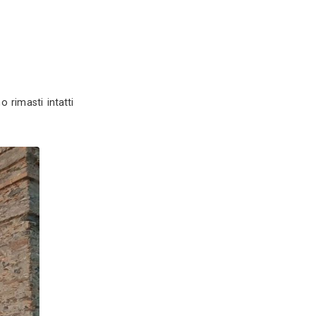
De Luca
nte Calabro (CS)
ofilo
Servizi
ardi (CS)
0
i rossi e la prospettiva sono rimasti intatti