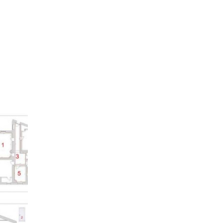
De Luca
nte Calabro (CS)
ofilo
Servizi
ntea (CS)
0
o al mare