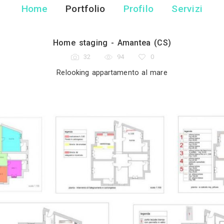
Maria Teresa 
Designer di Interni - Belmo
Home
Portfolio
Pr
Home staging - Ama
32
94
Relooking appartament