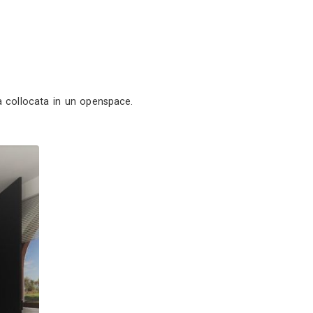
ior Design
lfiorentino (FI)
ofilo
Servizi
ggibonsi (SI)
5
ro per nascondere la cucina collocata in un openspac