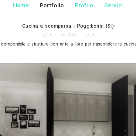
Luigi Vasari Inter
Designer di Interni - Caste
Home
Portfolio
Pr
Cucina a scomparsa - Po
6
1.2K
di una cucina componibile e struttura con ante a lib