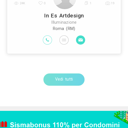
Trova altri profession
pianti Elettrici ed Elettricisti
Imprese di Tras
|
prese di Bonifica Eternit
Rivenditori di Arredo
|
ivenditori di Arredamento
Rivenditori di Pavim
|
sti
Imprese di Tinteggiature
Parquettisti
M
|
|
|
Vedi tutti
Rivenditori di Illuminazi