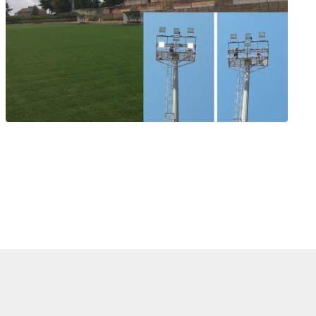
0
ogetti