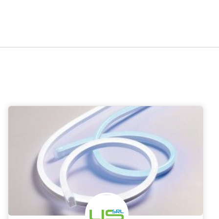
 di Illuminazione a
Venezia
Verona
Messina
Padova
Tries
|
|
|
|
nna
Livorno
Cagliari
|
|