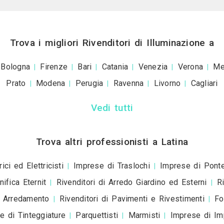
+39
ivacy policy
e le
condizioni d'uso
. Dichiaro che qu
a scopo informativo o p
+ Allega
file