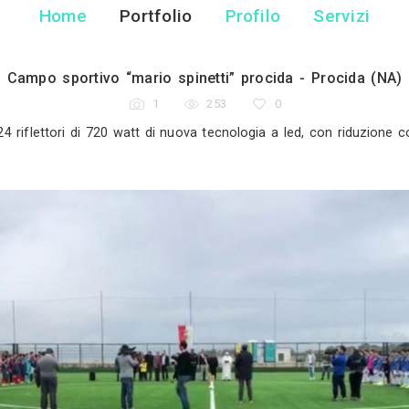
Lediamoluce
Illuminazione - Lat
Home
Portfolio
Pr
Campo sportivo “mario spinetti” 
1
253
one a led di 24 riflettori di 720 watt di nuova tecnol