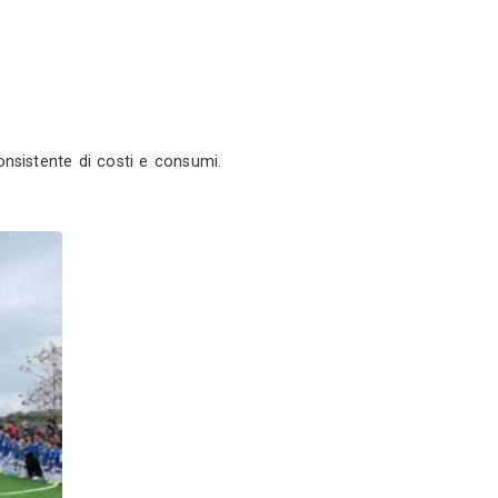
 Srl
ina (LT)
ofilo
Servizi
procida - Procida (NA)
0
ogia a led, con riduzione consistente di costi e consu