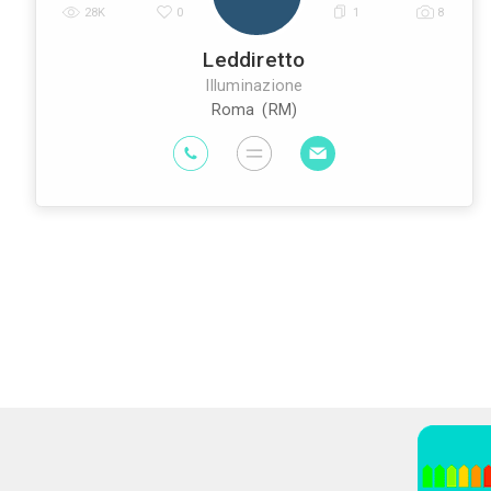
Architetti
Imprese Edili
Imprese di Im
|
|
Edili
Imprese di Tende da Interni
Im
|
|
Geometri
Rivenditori di Illuminazione
R
|
|
Interni
Arti
|