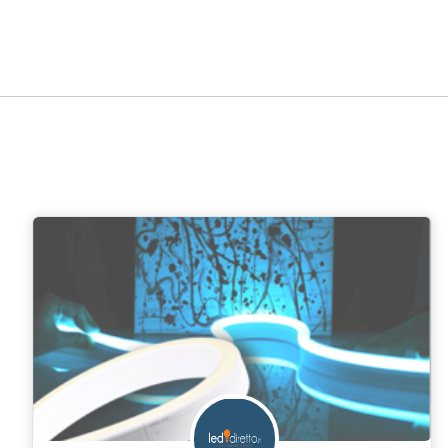
Roma
Milano
Napoli
Torino
Palermo
|
|
|
|