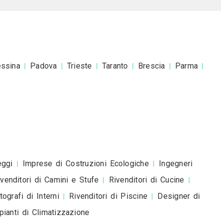
esta è una richiesta di preventivo e non è un mess
romozionale.