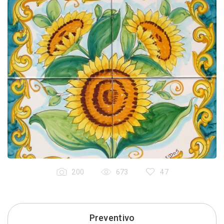
200
673
47
Preventivo