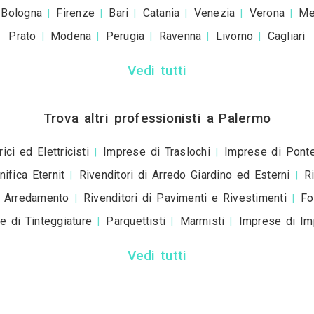
Invia una richiesta di lavoro a 
+39
ivacy policy
e le
condizioni d'uso
. Dichiaro che qu
a scopo informativo o p