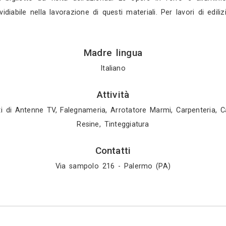
ervizio ineccepibile dalla progettazione fino alla c
lle conoscenze di esperti del settore per opere mu
opere di copertura, lavori per disabili e fosse imhof
ono a palermo - impianti L’impresa edile riccobon
rici, di riscaldamento, elettrici, di smaltimento a
 edili accurate e che durano nel tempo. In un’impresa
rma di legge e solidi a costi contenuti perché que
rmo - progettazione L’impresa edile riccobono, gr
ollaborazione con partner d’eccellenza, offre serv
L’impresa edile di palermo, tramite la collaborazion
rganizzare i vostri spazi al meglio, contattate l’i
 a palermo realizza prodotti per tutti i tipi di a
presentano il biglietto da visita dell'azienda. Le 