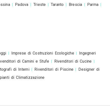
Impresa Edile Riccobono
esta è una richiesta di preventivo e non è un mess
romozionale.