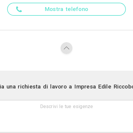
ianale invidiabile nella lavorazione di questi materia
Madre ling
Italiano
Attività
llarme, Impianti di Antenne TV, Falegnameria, Arrotat
Resine, Tinteggia
Contatti
Via sampolo 216 - Pa