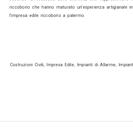
edili e ristrutturazioni a palermo, offre un s
significa poter usufruire della manualità e de
sicurezza, creazione di nuovi edifici, piscine, 
anche per sopralluoghi. Impresa edile riccob
l’impiantistica. Realizza infatti impianti id
permetterà di effettuare delle ristrutturazioni
aggiornati e qualificati. Avrete impianti a no
realizzazione. Impresa edile riccobono a pale
ingegneristico e impiantistico, nonché alla c
soddisfare a 360° le esigenze della clientela. 
impiantistica e ristrutturazioni edili. Per rio
L’impresa edile riccobono in via sampolo 216/a
secondo le necessità della clientela, che rap