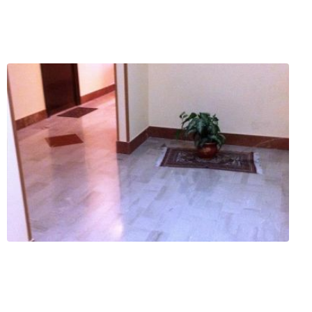
iccobono
ermo (PA)
ofilo
Servizi