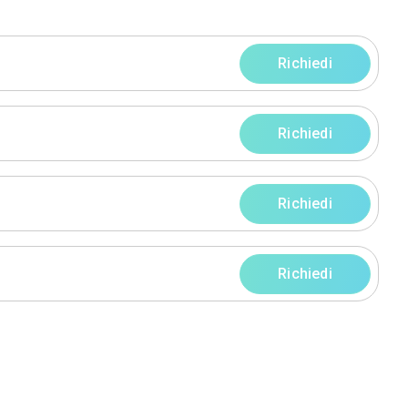
progetti
rni
rni