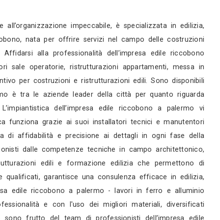
rni
rni
servizi
ader nel settore grazie all’organizzazione impecca
razioni L’impresa edile riccobono, nata per offrire 