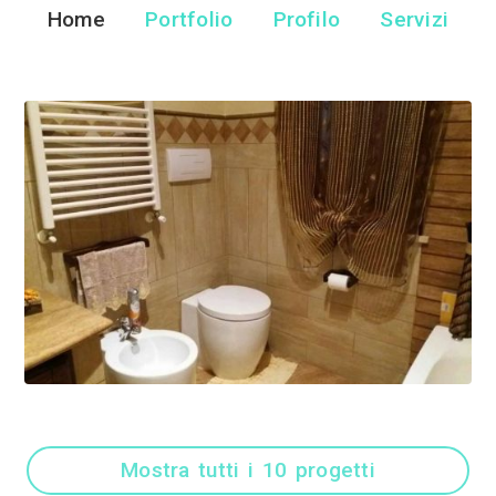
Impresa Edile R
Impresa Edile - Pal
Home
Portfolio
Pr