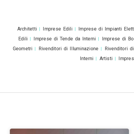
Accetto la
pr