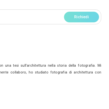
progetti
rni
servizi