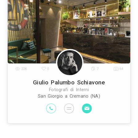
Trova i migliori Fotogra
Genova
Bologna
Firenze
Bari
Catania
|
|
|
|
|
|
Prato
Modena
Perugia
Rave
|
|
|
Vedi tutti
Trova altri profession
pianti Elettrici ed Elettricisti
Imprese di Tras
|
prese di Bonifica Eternit
Rivenditori di Arredo
|
ivenditori di Arredamento
Rivenditori di Pavim
|