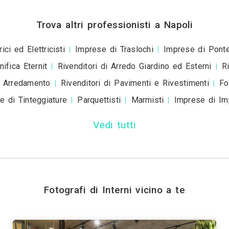
+39
ivacy policy
e le
condizioni d'uso
. Dichiaro che qu
a scopo informativo o p
+ Allega
file
Invia