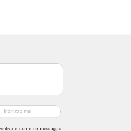
essionale, Negozio, Hotel
 (NA)
ono