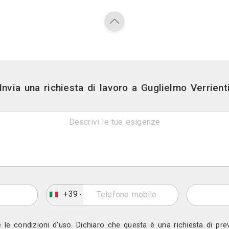
Settore
Residenziale - Abitativo, Studio prof
Contatti
Vomero - Napoli
Mostra telef