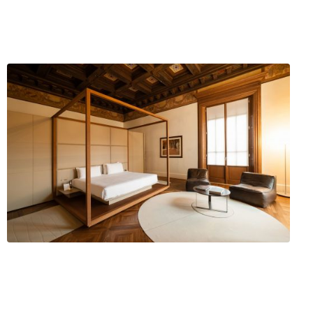
rienti
 Napoli (NA)
ofilo
Servizi