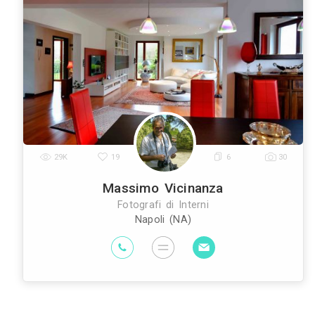
Roma
Milano
Napoli
Torino
Palermo
|
|
|
|
Architetti
Imprese Edili
Imprese di Im
|
|
Edili
Imprese di Tende da Interni
Im
|
|
Geometri
Rivenditori di Illuminazione
R
|
|