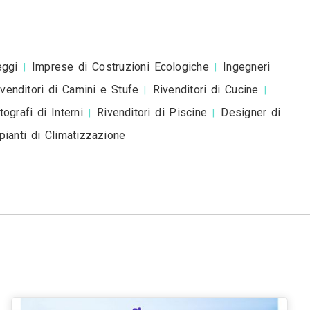
esta è una richiesta di preventivo e non è un mess
romozionale.