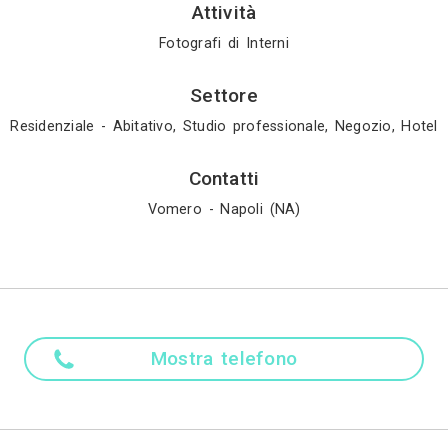
Profilo
arredamento, interno architettonico e design all’un
 i corsi del centro di fotografia indipendente, sc
a nel 2016.
Madre ling
Italiano
Attività
Fotografi di Int