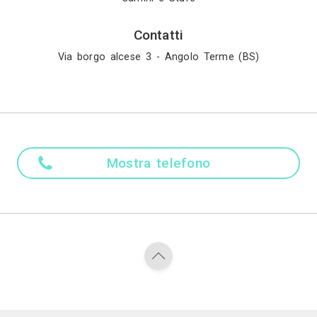
anale. A tale attività si sono affiancate negli an
t e focolari da inserimento. Dagli anni ‘70 in poi,
realtà artigianale a industria manageriale. Oggi 
integrare gli impianti domestici per il riscaldamento
torio con professionalitá Caminetti montegrappa com
 servizio tempestivo e professionale di pronto inte
Madre ling
Italiano
Attività
Camini e Stuf