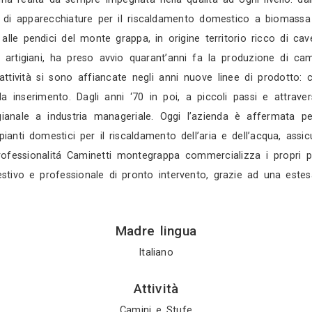
Gratis in 2 gio
Mostra tutti i 4 
Profilo
i montegrappa progetta e produce stufe, caldaie,
esign e tecnologia italiana, servizio e forza comm
carattere di una realtà da sempre impegnata nella q
la produzione di apparecchiature per il riscaldam
 (vicenza), alle pendici del monte grappa, in origi
 abili maestri artigiani, ha preso avvio quarant’an