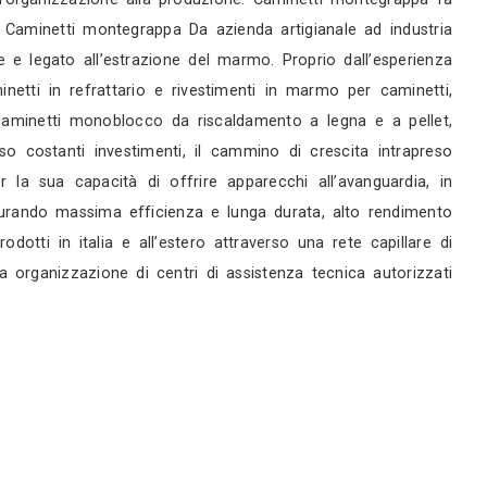
rni
servizi
 caminetti, ed inserti che creano atmosfere di b
erciale esprimono l’anima di un’impresa proiettata 
ualità ad ogni livello: dall’organizzazione alla pr
ento domestico a biomassa Caminetti montegrappa Da
ne territorio ricco di cave e legato all’estrazione 
ni fa la produzione di caminetti in refrattario e ri