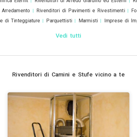
ivacy policy
e le
condizioni d'uso
. Dichiaro che qu
a scopo informativo o p
+ Allega
file
Invia
Trova i migliori Rivenditori 