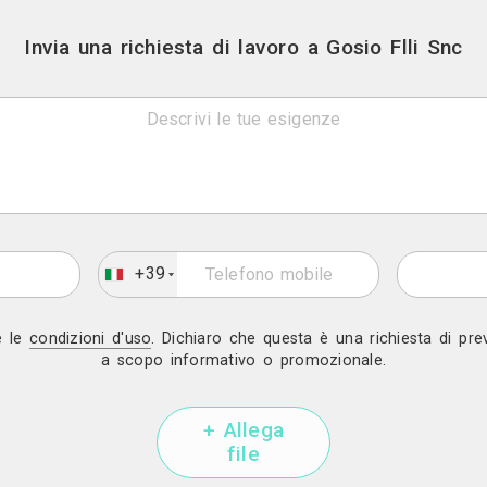
Contatti
Via borgo alcese 3 - Ang
Mostra telef