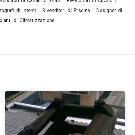
esta è una richiesta di preventivo e non è un mess
romozionale.
di Camini e Stufe a