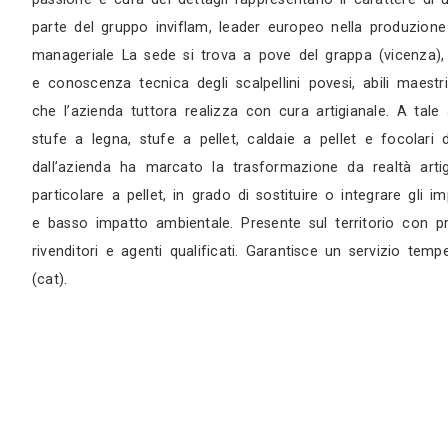
Appuntamento in studio
Una storia in evoluzione Dal 1976, caminett
naturale gli ambienti del vivere quotidiano. D
passione e cura dei dettagli rappresentano il 
parte del gruppo inviflam, leader europeo nel
manageriale La sede si trova a pove del grappa
e conoscenza tecnica degli scalpellini povesi,