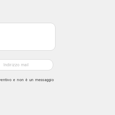
olo Terme (BS)
ono