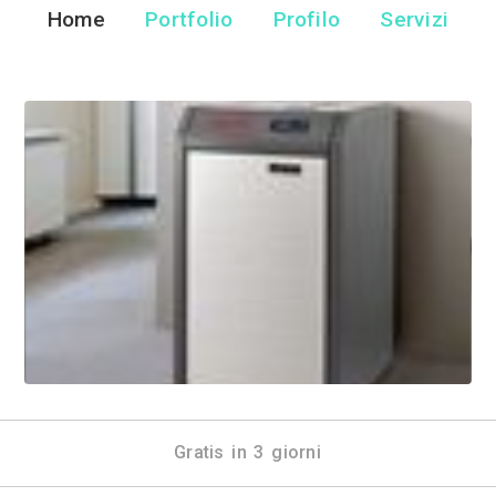
Gosio Flli 
Camini e Stufe - Angol
Home
Portfolio
Pr