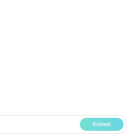
Snc
o Terme (BS)
ofilo
Servizi