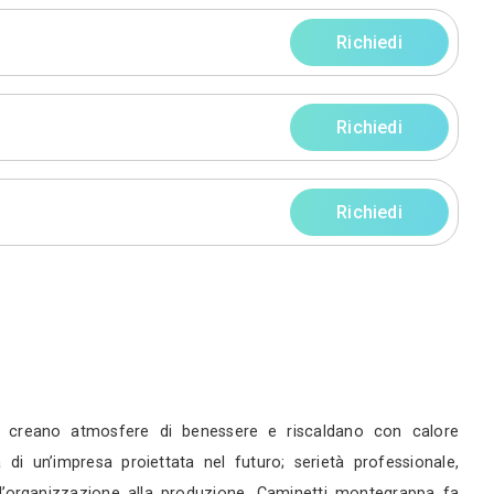
rni
rni
rni