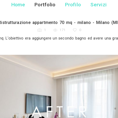
Gianluca Chiocc
Designer di Interni - 
Home
Portfolio
Pr
Ristrutturazione appartmento 70 mq
1
171
ale di circa 70 mq. L'obiettivo era aggiungere un sec