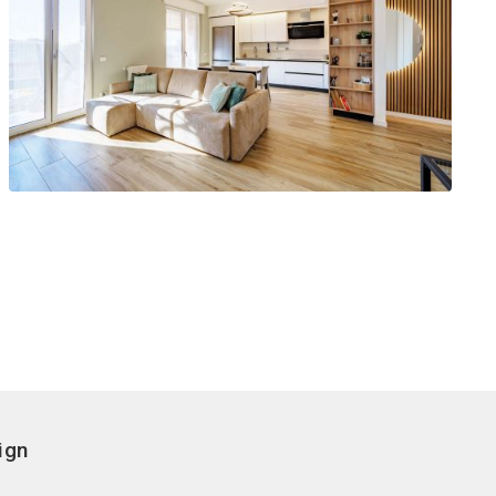
0
ogetti