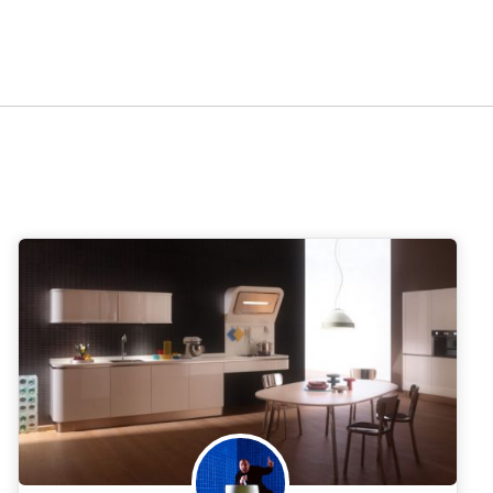
r di Interni a
Venezia
Verona
Messina
Padova
Tries
|
|
|
|
nna
Livorno
Cagliari
|
|