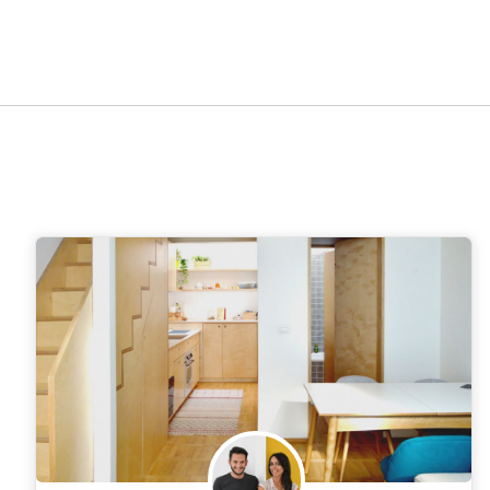
Roma
Milano
Napoli
Torino
Palermo
|
|
|
|