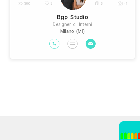
Architetti
Imprese Edili
Imprese di Im
|
|
Edili
Imprese di Tende da Interni
Im
|
|
Geometri
Rivenditori di Illuminazione
R
|
|
Interni
Arti
|