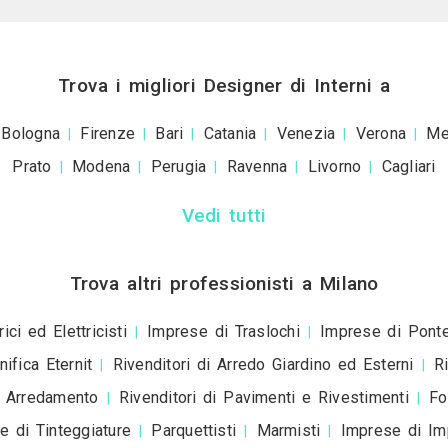
+39
ivacy policy
e le
condizioni d'uso
. Dichiaro che qu
a scopo informativo o p
+ Allega
file