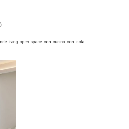
a Design
Milano (MI)
ofilo
Servizi
 - milano - Milano (MI)
0
ondo bagno ed avere una grande living open space con