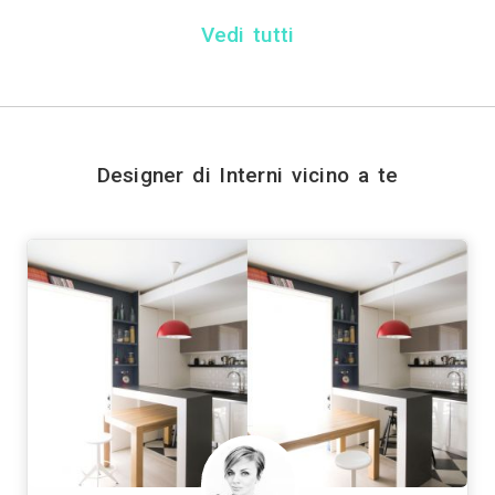
Invia
Trova i migliori Designe
Genova
Bologna
Firenze
Bari
Catania
|
|
|
|
|
|
Prato
Modena
Perugia
Rave
|
|
|
Vedi tutti