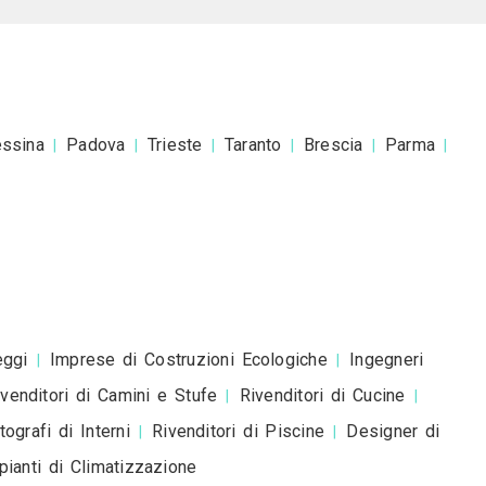
esta è una richiesta di preventivo e non è un mess
romozionale.