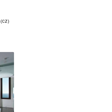
ior Design
aro (CZ)
ofilo
Servizi
lavori edili - Catanzaro (CZ)
38
erni e lavori edili