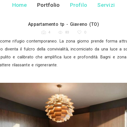
Fabio Cevr
Architetto - Giave
Home
Portfolio
Pr
Appartamento tp - Gi
4
83
rde, pensato come rifugio contemporaneo. La zona g
turali. Il tavolo diventa il fulcro della convivialità,
 su un fondo pulito e calibrato che amplifica luce 
, con un carattere rilassante e rigenerante.