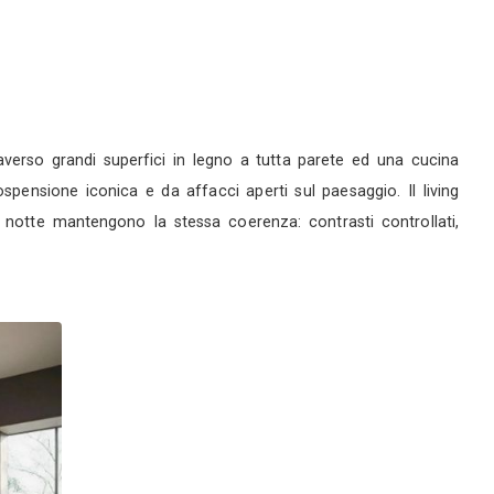
ero
no (TO)
ofilo
Servizi
aveno (TO)
0
iorno prende forma attraverso grandi superfici in 
 incorniciato da una luce a sospensione iconica e da af
e profondità. Bagni e zona notte mantengono la stess