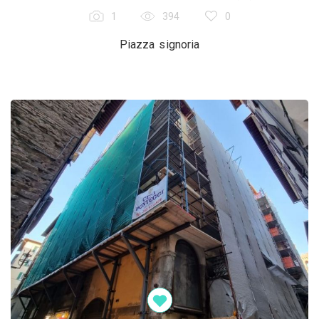
1
394
0
Piazza signoria