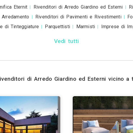
+39
ivacy policy
e le
condizioni d'uso
. Dichiaro che qu
a scopo informativo o p
+ Allega
file
Invia