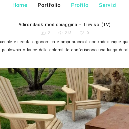
Casa Tua Srl Uni
Arredo Giardino - Cav
Home
Portfolio
Pr
Adirondack mod.spiaggina
2
243
ta in italia.schienale e seduta ergonomica e ampi bra
di paulownia o larice delle dolomiti le c