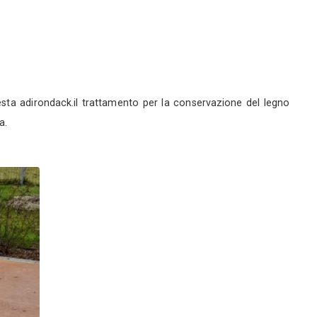
personale
arzere (VE)
ofilo
Servizi
 - Treviso (TV)
0
ccioli contraddistinque questa adirondack.il trattame
onferiscono una lunga durata.