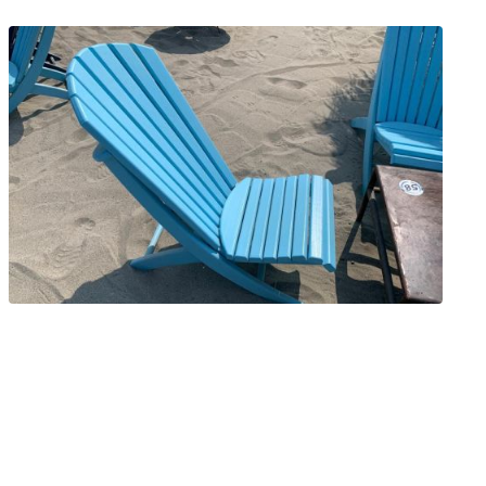
0
ogetti