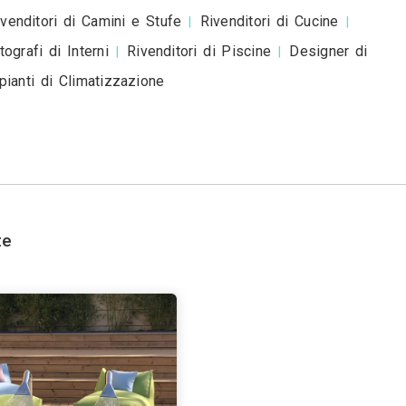
esta è una richiesta di preventivo e non è un mess
romozionale.