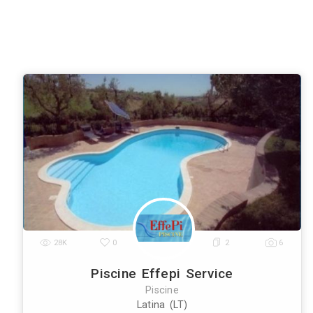
Roma
Milano
Napoli
Torino
Palermo
|
|
|
|