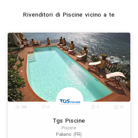
Invia
Trova i migliori Rivendit
Genova
Bologna
Firenze
Bari
Catania
|
|
|
|
|
|
Prato
Modena
Perugia
Rave
|
|
|
Vedi tutti
Trova altri professionisti a