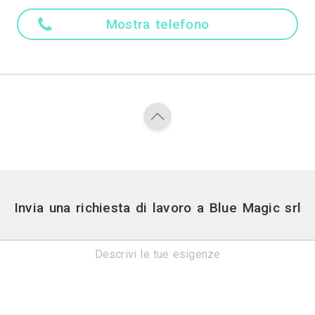
Madre ling
Italiano
Attività
Piscine
Contatti
via della quaglia 32-34 - Ciste