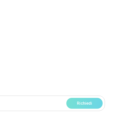
 srl
Latina (LT)
ofilo
Servizi