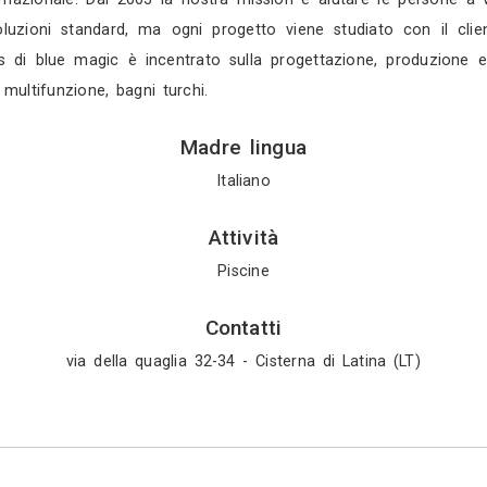
Gratis in 2 gio
Mostra tutti i 4 
Profilo
iniziativa di un gruppo di giovani ingegneri roma
mponenti per vasche, docce idromassaggio e bagni 
5 anche internazionale. Dal 2003 la nostra missio
idiamo a soluzioni standard, ma ogni progetto vien
 core business di blue magic è incentrato sulla pr
bine doccia multifunzione, bagni turchi.