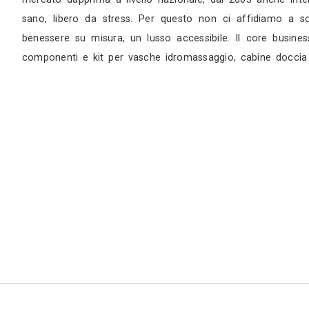
Appuntamento in studio
Blue magic srl è nata all’inizio del 2003 su 
curando la progettazione e produzione di co
mercato dapprima a livello nazionale, dal 200
sano, libero da stress. Per questo non ci aff
benessere su misura, un lusso accessibile. Il
componenti e kit per vasche idromassaggio, ca