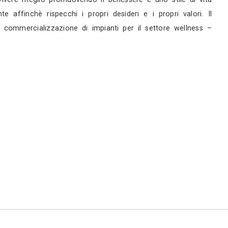
rni
servizi
ni. Si è presentata subito come una realtà moderna
turchi, con forte propensione all’innovazione, c
n è aiutare le persone a vivere meglio promuovendo
e studiato con il cliente affinchè rispecchi i pro
ogettazione, produzione e commercializzazione di i