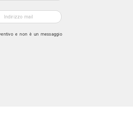
ono
o a Blue Magic srl