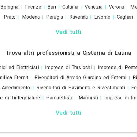
+39
ivacy policy
e le
condizioni d'uso
. Dichiaro che qu
a scopo informativo o p
+ Allega
file