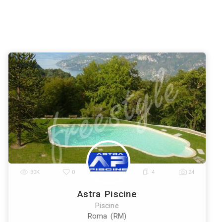
ori di Piscine a
Venezia
Verona
Messina
Padova
Tries
|
|
|
|
nna
Livorno
Cagliari
|
|
 Cisterna di Latina