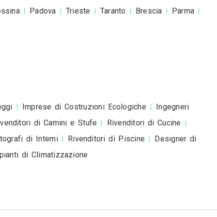
esta è una richiesta di preventivo e non è un mess
romozionale.