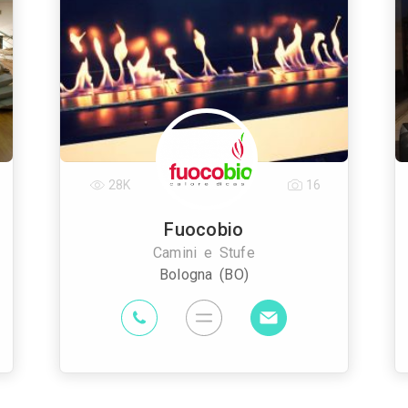
28K
16
Fuocobio
Camini e Stufe
Bologna (BO)