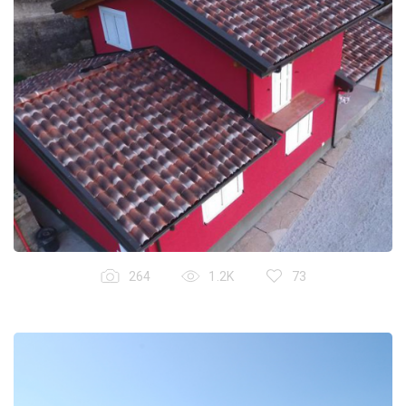
264
1.2K
73