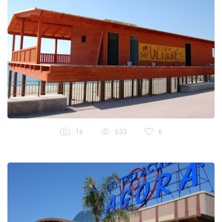
16
633
6