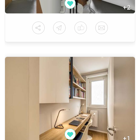
+2
+1