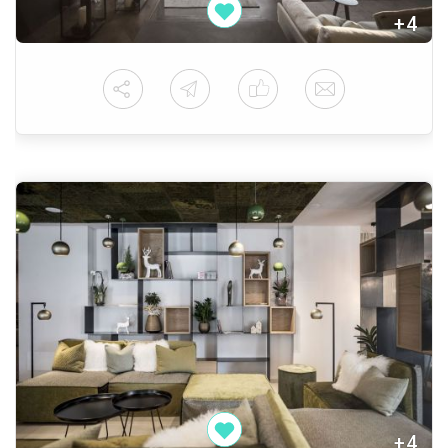
+4
+4