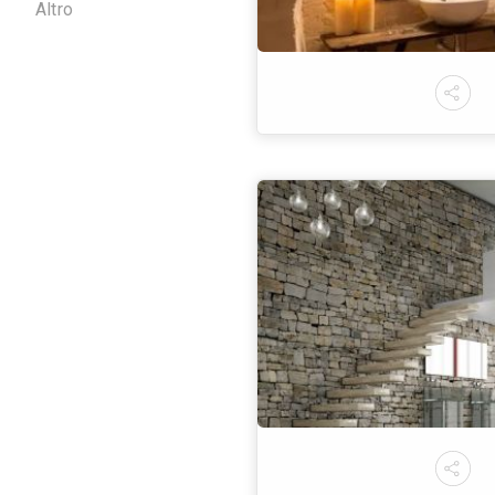
Grigio
Beige
Marrone
Rosso
Arancione
Giallo
Verde
Turchese
Azzurro
Blu
Rosa
Viola