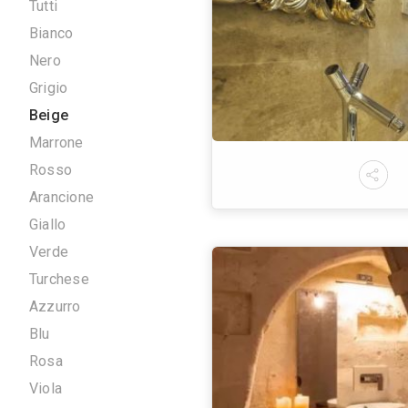
Altro
Tutti
Edificio Pubblico
Edificio Terziario
Infrastrutture
Colori
Tutti
Bianco
Nero