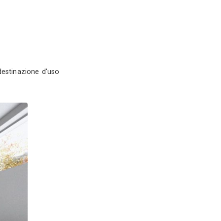
zzo
tania (CT)
ofilo
Servizi
nico - Catania (CT)
0
ontotecnico con cambio di destinazione d'uso