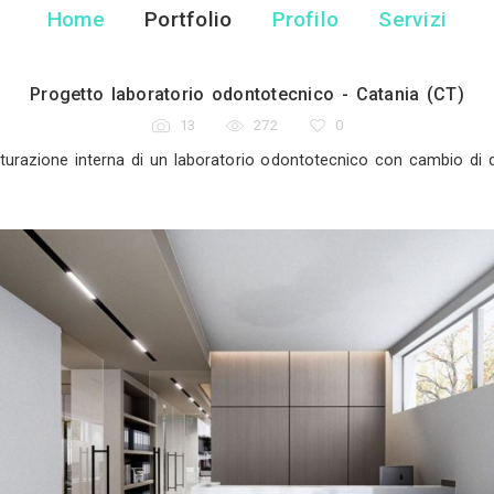
Flavio Ri
Ingegnere Edile - Ca
Home
Portfolio
Pr
Progetto laboratorio odontotec
13
272
etto di ristrutturazione interna di un laboratorio od