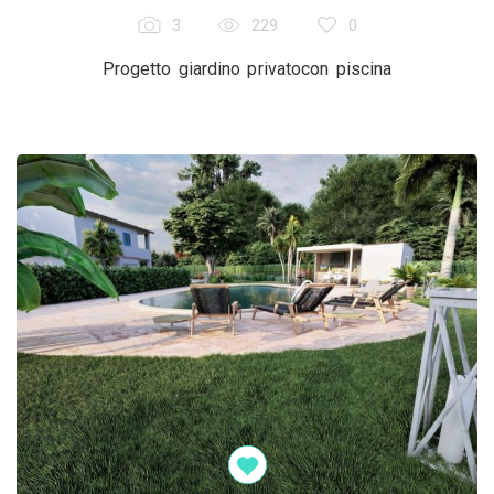
3
229
0
Progetto giardino privatocon piscina