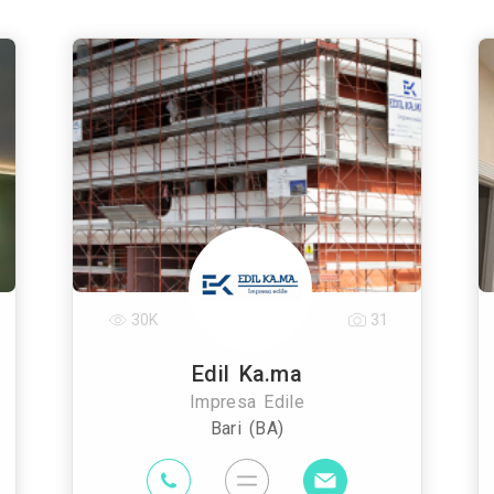
30K
31
Edil Ka.ma
Impresa Edile
Bari (BA)