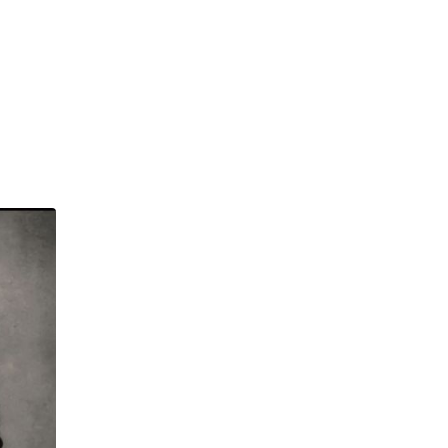
 Luca
 Napoli (NA)
ofilo
Servizi
gusto de luca - X
0