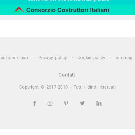
Invia
Trova altri profession
pianti Elettrici ed Elettricisti
Imprese di Tras
|
prese di Bonifica Eternit
Rivenditori di Arredo
|
ivenditori di Arredamento
Rivenditori di Pavim
|
sti
Imprese di Tinteggiature
Parquettisti
M
|
|
|