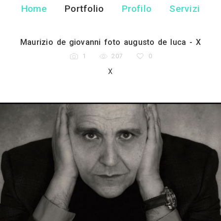
Augusto De
fotografo ritrattista -
Home
Portfolio
Pr
Maurizio de giovanni foto au
1
207
X