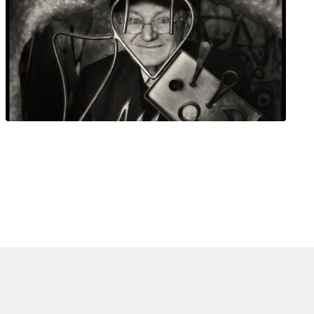
0
ogetti