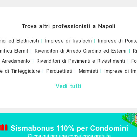
+39
ivacy policy
e le
condizioni d'uso
. Dichiaro che qu
a scopo informativo o p
+ Allega
file