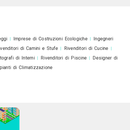
esta è una richiesta di preventivo e non è un mess
romozionale.