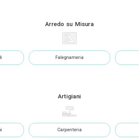
anti di Allarme
Impianti di Anten
 di Climatizzazione
Impianti di Domo
Impianti di Energie Rinnovabili
Arredo su Mi