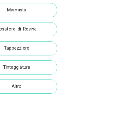
a
Lighting Design
Cartongessista