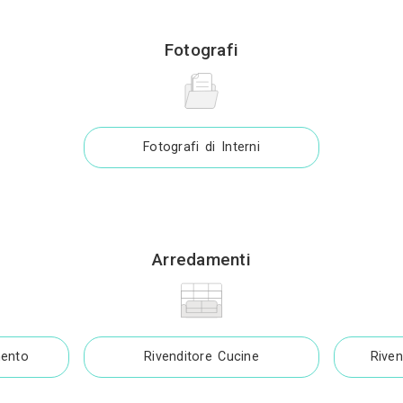
Ponteggi
Bonifiche
nifica Eternit
Disinfestazioni e Derat