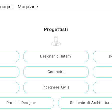
Lavori
Immagini
Magazine
Progettist
Architetto
Designer di Inte
segnatore 3D
Geometra
gegnere Edile
Ingegnere Civi