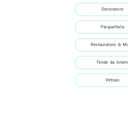
Arr
Arr