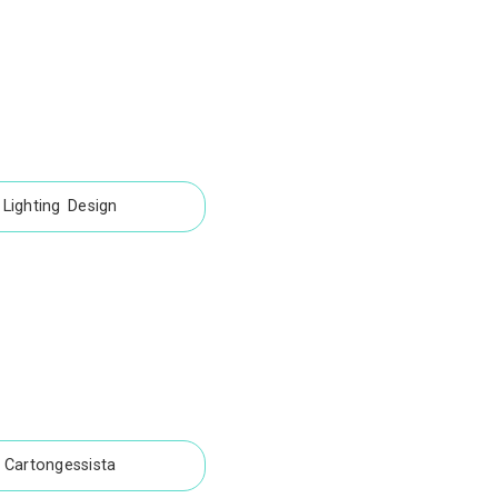
ne TV
Impianti di Ascensori
tica
Impianti Elettrici
Impianti Idraulici
sura