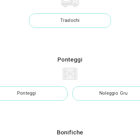
Decoratore
Fabbro
Parquettista
Piastrellista
uratore di Mobili
Serrature
de da Interni
Tende da sol
Vetraio
Vetrate Artisti