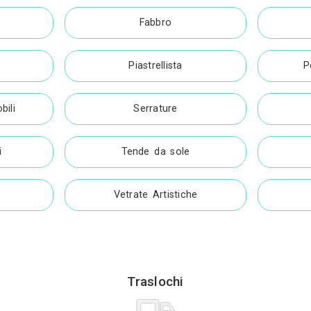
edo per Locali
Falegnameri
Artigiani
otatore Marmi
Carpenteria