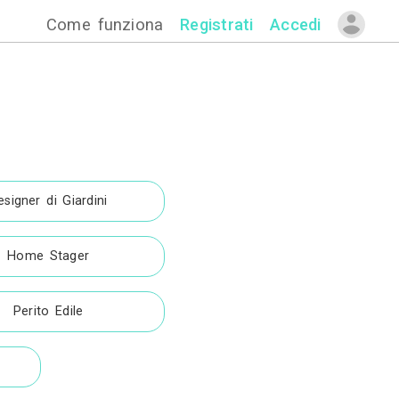
Come funzion
i
rni
Designer di Giardini
Home Stager
le
Perito Edile