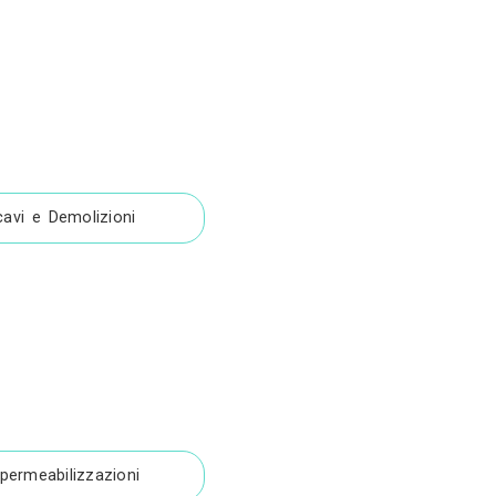
Studente di Architettura
i
giche
Scavi e Demolizioni