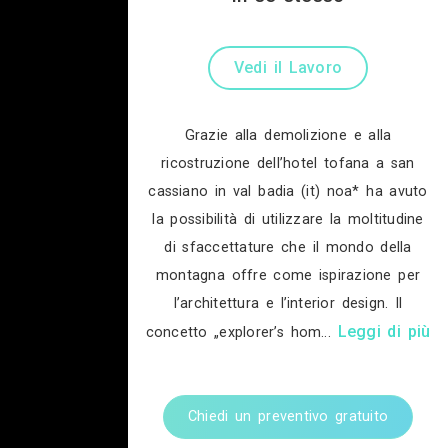
Tof
ri
cass
la p
di